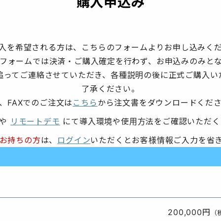
購入申込み
入を希望される方は、こちらのフォームよりお申し込みく
フォームでは決済・ご購入確定を行わず、お申込みのみと
追ってご連絡させていただき、各種説明の後に正式ご購入い
了承ください。
、FAXでのご注文は
こちら
から注文書をダウンロードくだ
用や
リモートデモ
にて導入環境や使用方法をご確認いただく
をお持ちの方
は、
ログイン
いただくとお客様情報ご入力を省
200,000円
（税